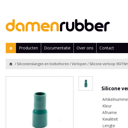
Producten
Documentatie
Over ons
Contact
/
Siliconenslangen en toebehoren
/
Verlopen
/ Silicone verloop 90/7
Silicone v
Artikelnumme
Kleur
Afname
Kwaliteit
Lengte