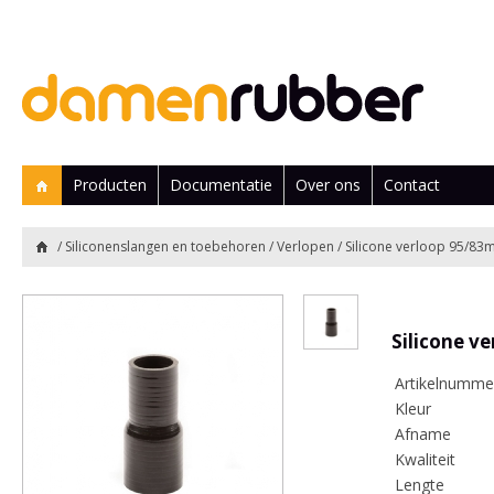
Producten
Documentatie
Over ons
Contact
/
Siliconenslangen en toebehoren
/
Verlopen
/ Silicone verloop 95/8
Silicone v
Artikelnumme
Kleur
Afname
Kwaliteit
Lengte