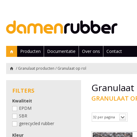
Producten
Documentatie
Over ons
Contact
/
Granulaat producten
/
Granulaat op rol
Granulaat
FILTERS
GRANULAAT O
Kwaliteit
EPDM
SBR
32 per pagina
gerecycled rubber
Kleur